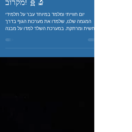
כיתות י' חקרו את גוף האדם
מקרוב! 🧬🔬
יום חווייתי ומלמד במיוחד עבר על תלמידי
המגמה שלנו, שלמדו את מערכות הגוף בדרך
מוחשית ומרתקת. במערכת השלד למדו על מבנה
העצמות ואף התנסו בגיבוס אחד של השני –
חוויה שדרשה דיוק ושיתוף פעולה. במערכת
ההובלה חקרו את מבנה הלב וערכו ניתוח לב
בעצמם, שהמחיש בצורה מדהימה את מבנה
האיבר ומסלול זרימת הדם. במערכת הנשימה
למדו על תפקוד הריאות וגם ביצעו ניתוח ריאות,
שהפך את הלמידה למוחשית במיוחד. התלמידים
גילו סקרנות רבה, חקרו, שאלו ונהנו מכל רגע. כך