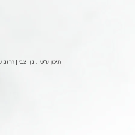
תיכון ע"ש י. בן -צבי | רחוב שלמה המלך 31, קריית אונו | טלפון : 425