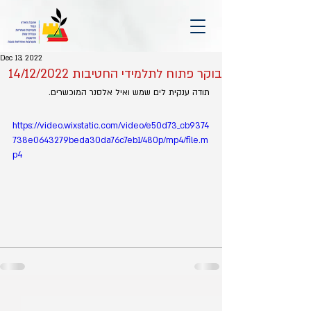
Dec 13, 2022
בוקר פתוח לתלמידי החטיבות 14/12/2022
תודה ענקית לים שמש ואיל אלסנר המוכשרים.
https://video.wixstatic.com/video/e50d73_cb9374
738e0643279beda30da76c7eb1/480p/mp4/file.m
p4