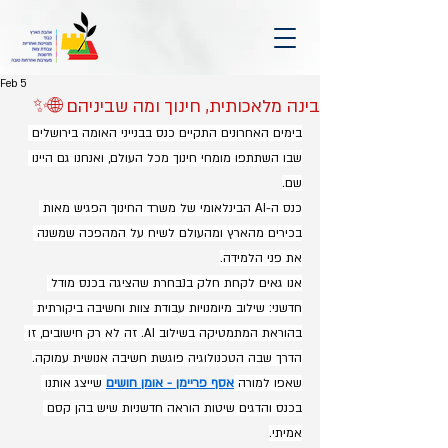
Feb 5
בינה מלאכותית, חינוך ומה שביניהם 🌐✨
בימים האחרונים התקיים כנס בבנייני האומה בירושלים 
שבו השתתפו מומחי חינוך מכל העולם, ואנחנו גם היינו 
שם.
כנס ה-AI הבינלאומי של משרד החינוך הפגיש מאות 
בכירים מהארץ ומהעולם לשיח על המהפכה שמשנה 
את פני הלמידה.
אנו גאים לקחת חלק בנבחרת שהציגה בכנס מודל 
חדשני: שילוב מיומנויות עבודת צוות וחשיבה ביקורתית 
בהוראת המתמטיקה בשילוב AI. זה לא רק חישובים, זו 
הדרך שבה הטכנולוגיה פוגשת חשיבה אנושית עמוקה.
שאפו למורה 
אסף פריימן - אומן חושים
 שייצג אותנו 
בכנס והדגים שיטות הוראה חדשניות שיש בהן קסם 
אמיתי.