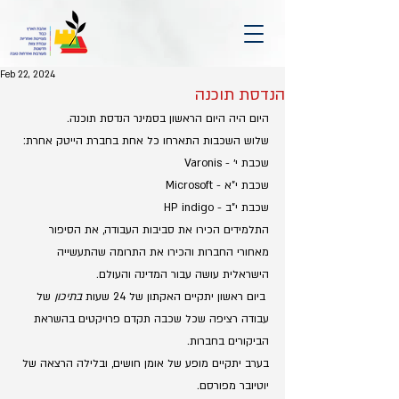
Feb 22, 2024
הנדסת תוכנה
היום היה היום הראשון בסמינר הנדסת תוכנה.
שלוש השכבות התארחו כל אחת בחברת הייטק אחרת:
שכבת י׳ - Varonis
שכבת י"א - Microsoft
שכבת י"ב - HP indigo
התלמידים הכירו את סביבות העבודה, את הסיפור 
מאחורי החברות והכירו את התרומה שהתעשייה 
הישראלית עושה עבור המדינה והעולם.
 ביום ראשון יתקיים האקתון של 24 שעות 
בתיכון
 של 
עבודה רציפה שכל שכבה תקדם פרויקטים בהשראת 
הביקורים בחברות.
בערב יתקיים מופע של אומן חושים, ובלילה הרצאה של 
יוטיובר מפורסם.