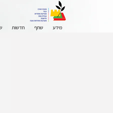
מידע
שחף
חדשות
שכ