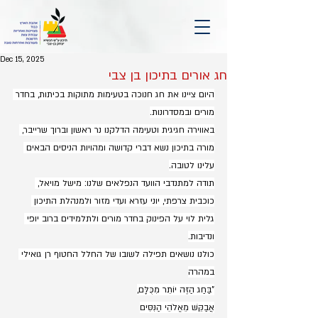
Dec 15, 2025
חג אורים בתיכון בן צבי
היום ציינו את חג חנוכה בטעימות מתוקות בכיתות, בחדר 
מורים ובמסדרונות.
באווירה חגיגית וטעימה הדלקנו נר ראשון וברוך שרייבר, 
מורה בתיכון נשא דברי קדושה ומהויות הניסים הבאים 
עלינו לטובה.
תודה למתנדבי הוועד הנפלאים שלנו: מישל מויאל, 
כוכבית צרפתי, יוני עזרא ועדי מזור ולמנהלת התיכון 
גלית לוי על הפינוק בחדר מורים ולתלמידים ברוב יופי 
ונדיבות.
כולנו נושאים תפילה לשובו של החלל החטוף רן גואילי 
במהרה
"בַּחַג הַזֶּה יוֹתֵר מִכֻּלָּם,
אֲבַקֵּשׁ מֵאֱלֹהֵי הַנִּסִּים