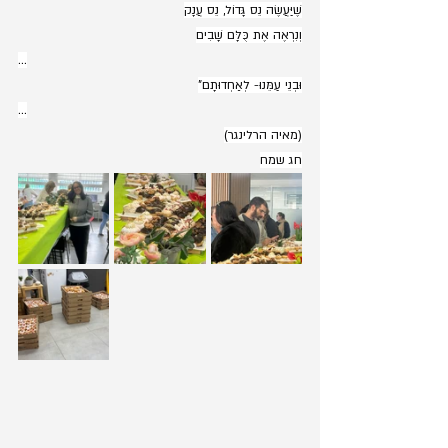
שֶׁיַּעֲשֶׂה נֵס גָּדוֹל, נֵס עֲנָק
וְנִרְאֶה אֶת כֻּלָּם שָׁבִים
...
וּבְנֵי עַמֵּנוּ- לְאַחְדוּתָם"
...
(מאיה הרלינגר)
חג שמח