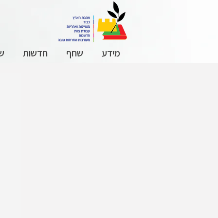
מידע
שחף
חדשות
שכ