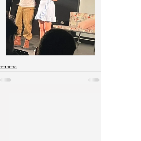
מחזור ס״ב