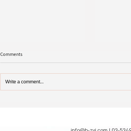
Comments
Write a comment...
💪 היום התקיימה האליפות הארצית
טורניר הכדורסל המסורתי לבנים
לאומי ברמת גן
ולבנות לבתי ספר יסודיים נערך
💪
השבוע בבית ספר עלומים
info@b-zvi.com