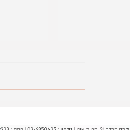
מחנה אומנויות - מגמת חינוך גופני
תיכון בן צבי
בכושר גופני בפארק ה
03-6350 | פקס : 03-5349223 |