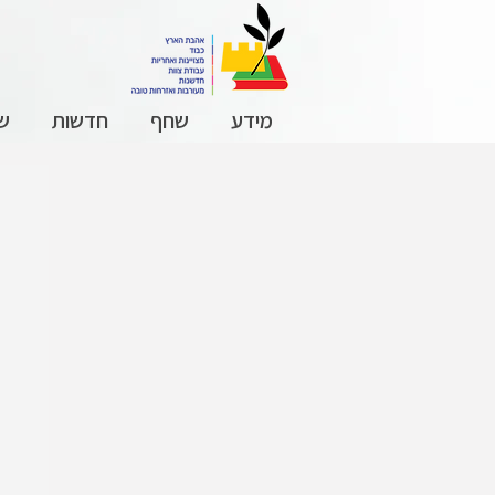
מידע
שחף
חדשות
שכ