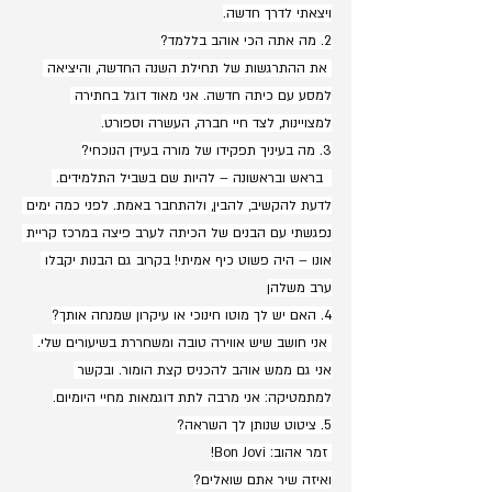
ויצאתי לדרך חדשה.
2. מה אתה הכי אוהב בללמד?
 את ההתרגשות של תחילת השנה החדשה, והיציאה 
למסע עם כיתה חדשה. אני מאוד דוגל בחתירה 
למצויינות, לצד חיי חברה, העשרה וספורט.
3. מה בעיניך תפקידו של מורה בעידן הנוכחי?
  בראש ובראשונה – להיות שם בשביל התלמידים. 
לדעת להקשיב, להבין, ולהתחבר באמת. לפני כמה ימים 
נפגשתי עם הבנים של הכיתה לערב פיצה במרכז קריית 
אונו – היה פשוט כיף אמיתי! בקרוב גם הבנות יקבלו 
ערב משלהן
4. האם יש לך מוטו חינוכי או עיקרון שמנחה אותך?
 אני חושב שיש אווירה טובה ומשחררת בשיעורים שלי. 
אני גם ממש אוהב להכניס קצת הומור. ובקשר 
למתמטיקה: אני מרבה לתת דוגמאות מחיי היומיום.
5. ציטוט שנותן לך השראה?
 זמר אהוב: Bon Jovi!
ואיזה שיר אתם שואלים?