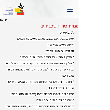
Feb 18
מגמת כימיה שכבת יב
74 תלמידים
יצאו אתמול ליום מגמה שכולו כימיה בין אנשים
בסימן כימיה סביבתית
זה היה יום מגוון שכלל
* חלק לימודי - בדיקות כימיות של מי הכנרת
* חלק לימודי/חווייתי - הפלגה במעבדה שטה בה למדנו 
על הקשר בין כימיה למערכת האקולוגית ששמה כנרת 
מלב הכנרת
* וחלק חוויתי נטו של תחרות עם חידות, משימות ושייט 
קיאקים רטוב במיוחד
התלמידים שיתפו פעולה, זרמו (תרתי משמע) והכול 
נעשה בגישה חיובית ורוח טובה
תודה לצוות הכימיה המדהים, המקצועי והמשפחתי שלנו 