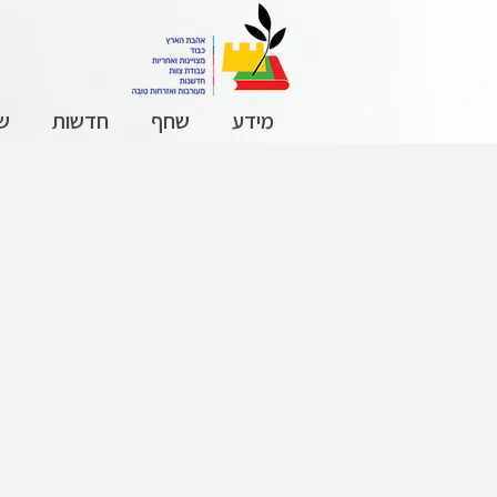
מידע
שחף
חדשות
שכ