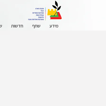
מידע
שחף
חדשות
שכ