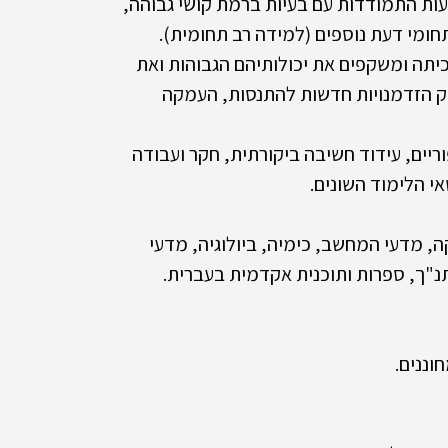
ת התמודדות עם בעיות ברמת קושי גבוהה, 
ומי דעת נוספים (למידה רב תחומית).
תה ומשקפים את יכולותיהם הגבוהות ואת 
פק הזדמנויות חדשות להתנסות, העמקה 
וריים, עידוד חשיבה ביקורתית, חקר ועבודה 
י הלימוד השונים. ​​
מקצועות הרחבה (5 יח"ל): פיזיקה, מדעי המחשב, כימיה, ביולוגיה, מדעי 
תנ"ך, ספרות ותוכנית אקדמית בעברית.
וננים.