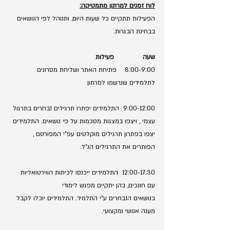
לוח זמנים למרתון מתמטיקה:
הפעילות תתקיים כל שעות היום, ותנוהל לפי הנושאים 
בבחינת הבגרות.
שעה              פעילות
8:00-9:00    פתיחת האתר ושליחת מסרונים 
לתלמידים שנרשמו למרתון
9:00-12:00  התלמידים יפתרו תרגילים נבחרים בתרגול 
עצמי , ויצפו במצגות מסכמות על פי נושאים. התלמידים 
יצפו בפתרון תרגילים מוקלטים עפ"י המפורסם , 
הפותרים את התרגילים הנ"ל.
12:00-17:30  התלמידים ייכנסו לכיתות הווירטואליות 
עם חונכים, בהן יתקיים מפגש לימודי
בנושאים הנבחרים ע"י התלמיד. התלמידים יוכלו לקבל 
מענה אנושי ומקצועי.