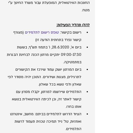
החונכות הווירטואלית, המופעלת עבור משרד החינוך ע"י 
מטח.
להלן תהליך הפעילות:
רישום בקישור: 
טופס רישום לתלמידים
(מצורף 
קישור נפרד בתחתית הודעה זו)
ביום א', 28.6.2020, ו' בתמוז תש"ף, בשעות 
09:00-17:30 יתקיים מרתון הכנה לבחינת הבגרות 
במתמטיקה.
ביום המרתון יושק עמוד שירכז את הקישורים 
לתרגילים, מצגות ושידורים. התוכן יהיה מסודר לפי 
שאלון ולפי נושא בכל שאלון.
התלמידים שיירשמו למרתון, יקבלו מסרון עם 
קישור לאתר זה, וכן לכיתה הווירטואלית בנושא 
אותו בחרו.
הציוד הדרוש לתלמידים בביתם: מחשב, אינטרנט 
ואוזניות, טל' נייד תמיכה טכנית תעמוד לרשות 
התלמידים.