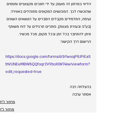
הליווי במרתון זה מוענק על ידי חונכים מקצועיים ומנוסים 
שהוכשרו לכך. המפגשים המקוונים מתנהלים באווירה 
נעימה, התלמידים מקבלים הסברים על הנושאים השונים 
(בע"פ ובעזרת מצגות), פותרים תרגילים על לוח משותף 
וניתן להתחבר בכל זמן ובכל מקום, מכל מכשיר.
הרישום דרך הקישור: 
https://docs.google.com/forms/d/1rfwoojP8JPiEaS
thVUNEeMBW8QQfoqr2V9boXlW74lw/viewform?
edit_requested=true
בהצלחה רבה
אסתר ערבה
מחזור נ"ח
מחזור נ"ז