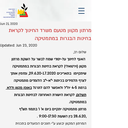
Jun 21, 2020
מרתון מקוון מטעם משרד החינוך לקראת
בחינות הבגרות במתמטיקה
Updated:
Jun 23, 2020
שלום רב,
האגף לחינוך על-יסודי שמח לבשר על השקת מרתון 
מקוון (וירטואלי) לקראת בחינות הבגרות במתמטיקה 
שיתקיימו  בתאריכים 29.6.20-1.7.2020, ומזמין אותך 
לצרף תלמידים בכיתות י"א-י"ב הלומדים מתמטיקה 
ברמת 4-5 יח"ל ולאפשר להם לתרגל 
באופן מקוון וללא 
תשלום
, לקראת הישורת האחרונה לבחינות הבגרות 
במתמטיקה.
מרתון מתמטיקה יתקיים ביום א' ו' בתמוז תש"ף 
,28.6.20 בין השעות 9:00-17:30 .
המרתון המקוון יבוצע ע"י חונכים הפועלים בתכנית 