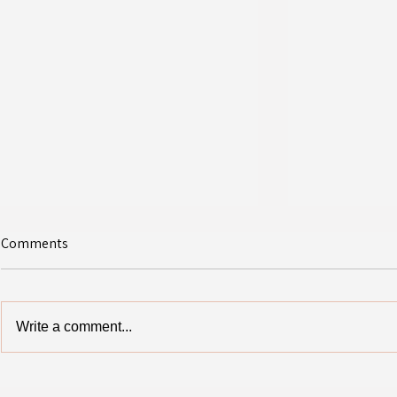
Comments
Write a comment...
💪 היום התקיימה האליפות הארצית
טורניר הכדורסל המסורתי לבנים