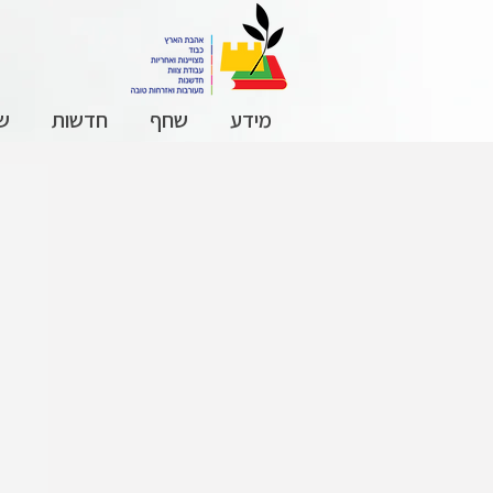
מידע
שחף
חדשות
שכ