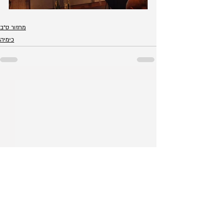
מחזור ס״ב
כימיה