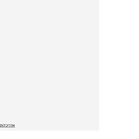
אדריכלות
מחזור ס״ב