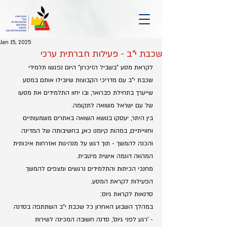
Jan 15, 2025
שכבת י"ב - פעילות חברתית ערכי
לקראת מסע "בשביל הזיכרון" היום נפגשו תלמידי 
שכבת י"ב עם מדריכי הקבוצות שיובילו אותם במסע 
שייערך בתחילת פברואר, ובו יחוו התלמידים את מסעו 
של עם ישראל משואה לתקומה.
בין היתר, יעסקו בנושא השואה באתרים משמעותיים 
וחווייתיים, במהות קיומנו כאן, בחשיבותה של המדינה 
והכנה להמשך - תוך דגש על מנהיגות ואזרחות איכותית 
המהווה דוגמה אישית מיטבית.
מחנכי הכיתות והתלמידים נרגשים ומצפים להמשך 
הפעילות לקראת המסע.
סדנאות לקראת גיוס:
במהלך השבוע האחרון כל שכבת י"ב השתתפה בסדנה 
- 'רגע לפני גיוס', סדנה חשובה המכינה לשירות 