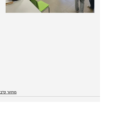
מחזור ס״ב