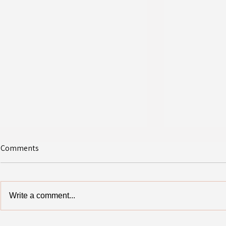
Comments
Write a comment...
מסיבת סיום - מחזור נ"ט(פליקס)
י לתלמידי י"ב