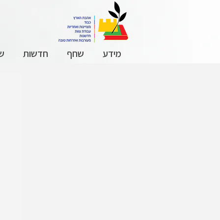
מידע
שחף
חדשות
שכ