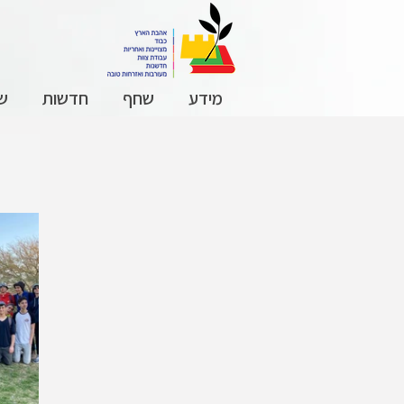
מידע
שחף
חדשות
שכ