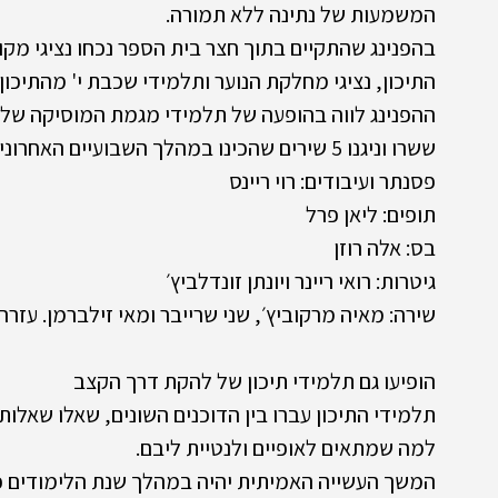
המשמעות של נתינה ללא תמורה. 
בהפנינג שהתקיים בתוך חצר בית הספר נכחו נציגי מק
התיכון, נציגי מחלקת הנוער ותלמידי שכבת י' מהתיכון
ההפנינג לווה בהופעה של תלמידי מגמת המוסיקה של ה
ששרו וניגנו 5 שירים שהכינו במהלך השבועיים האחרונים של סוף החופש: 
פסנתר ועיבודים: רוי ריינס
תופים: ליאן פרל
בס: אלה רוזן
גיטרות: רואי ריינר ויונתן זונדלביץ׳ 
שירה: מאיה מרקוביץ׳, שני שרייבר ומאי זילברמן. עזרה
הופיעו גם תלמידי תיכון של להקת דרך הקצב  
תלמידי התיכון עברו בין הדוכנים השונים, שאלו שאל
למה שמתאים לאופיים ולנטיית ליבם. 
המשך העשייה האמיתית יהיה במהלך שנת הלימודים כ