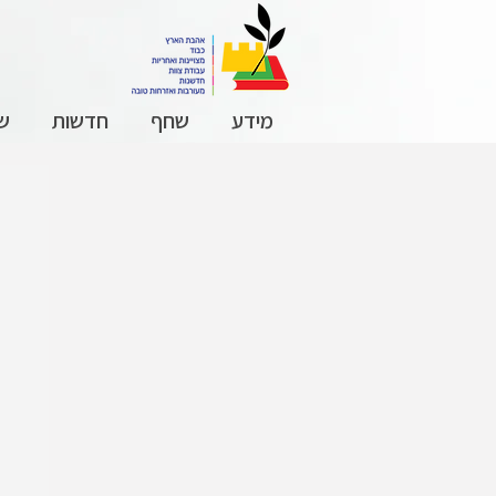
מידע
שחף
חדשות
שכ