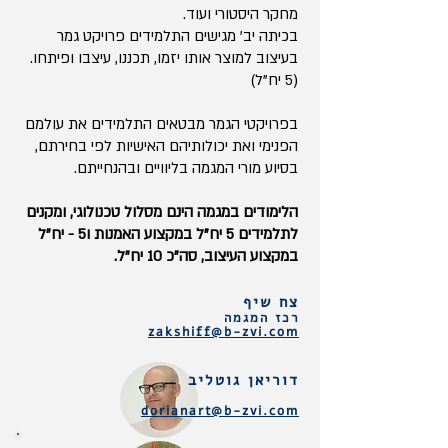
מחקר היסטורי ועוד.
בכיתה יב' מגישים התלמידים פרויקט גמר
בעיצוב למוצר אותו יזמו, תכננו, עיצבו ופיתחו.
(5 יח"ל)
בפרויקטי הגמר מבטאים התלמידים את עולמם
הפנימי ואת יכולותיהם האישיות לפי בחירתם,
בסיוע מורי המגמה בליוויים ובהנחייתם.
הלימודים במגמה הינם מסלול טכנולוגי, ומקנים
לתלמידים 5 יח"ל במקצוע האמנות ו5 - יח”ל
במקצוע העיצוב, סה”כ 10 יח”ל.
צח שיף
רכז המגמה
zakshiff@b-zvi.com
דוריאן גוטליב
dorianart@b-zvi.com