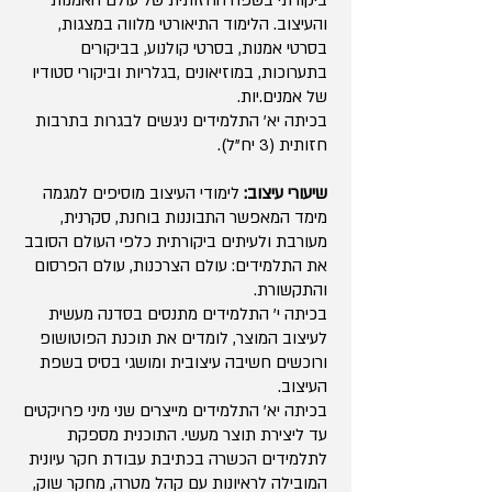
ביקורתי בשפה החזותית של עולם האמנות
והעיצוב. הלימוד התיאורטי מלווה במצגות,
בסרטי אמנות, בסרטי קולנוע, בביקורים
בתערוכות, במוזיאונים ,בגלריות וביקורי סטודיו
של אמנים.יות.
בכיתה יא' התלמידים ניגשים לבגרות בתרבות
חזותית (3 יח"ל).
שיעורי עיצוב:
לימודי העיצוב מוסיפים למגמה
מימד המאפשר התבוננות בוחנת, סקרנית,
מעורבת ולעיתים ביקורתית כלפי העולם הסובב
את התלמידים: עולם הצרכנות, עולם הפרסום
והתקשורת.
בכיתה י' התלמידים מתנסים בסדנה מעשית
לעיצוב המוצר, לומדים את תוכנת הפוטושופ
ורוכשים חשיבה עיצובית ומושגי בסיס בשפת
העיצוב.
בכיתה יא' התלמידים מייצרים שני מיני פרויקטים
עד ליצירת תוצר מעשי. התוכנית מספקת
לתלמידים הכשרה בכתיבת עבודת חקר עיונית
המובילה לראיונות עם קהל מטרה, מחקר שוק,