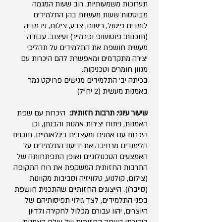
תערוכות משמעותיות. רוב שעות המגמה
מבוססות שעות מעשיות בהן התלמידים
לומדים פיסול, רישום, צבע, צילום, ניו מדיה
(תוכנות: פוטושופ ופרמייר) ועיצוב. עבודה
מעשית חושפת את התלמידים על תהליכי
יצירה מתקדמים ומאפשרת להם היכרות עם
מגוון חומרים וטכניקות.
בכיתה יב' התלמידים מגישים פרויקט גמר
באמנות מעשית (2 יח"ל)
שיעור עיוני: תרבות חזותית:
היכרות עם שפת
האמנות, ניתוח יצירות אמנות והבנתן, וכן
היכרות עם אמנים ומעצבים בינלאומיים. תוכנית
הלימודים מרחיבה את ידיעת התלמידים על
האמצעים הטכנולוגיים ואופן התפתחותה של
התרבות החזותית המשקפת את רוח התקופה
(צילום, קולנוע, טלוויזיה וסביבות מקוונות
(סייבר)). הייצוגים החזותיים שהתכנית חושפת
בפני התלמידים, לצד גילוי תפיסותיהם של
היוצרים, יהוו עבורם מכלול לחקירה ולדיון