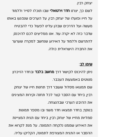
יצחק רבין. 
לשם כך, יצרנו 
חדר וירטואלי
 שבו תוכלו לסייר וללמוד 
על חייו ופועלו של יצחק רבין, על הערכים שנפגעו באותו 
מעשה ועל הדרכים שבהן עלינו לפעול כדי להבטיח 
שדבר כזה לא יקרה עוד. אנו ממליצים לכם להיכנס, 
להתרשם וללמוד על האירוע שנחשב למקרה שערער 
את החברה הישראלית כולה. 
שימו לב
: 
ניתן להיכנס לקישור דרך 
מחשב בלבד
 ובחדר הזיכרון 
מנווטים באמצעות העכבר. 
שם תמצאו מסלול שעובר דרך תחנות חייו של יצחק 
רבין, ביחד עם הסבר קצר לכל תחנה וקירות המציגים 
את ההיבט הערכי שבהנצחה. 
בנוסף, בחדר תמצאו חדר משני ובו מספר תמונות 
סמליות מחייו של יצחק רבין, ביחד עם תגית המציינת 
את האירוע שממנו נלקחה התמונה. על מנת לקרוא את 
ההסבר או התגית המצורפת לתמונה, הקליקו עליה.