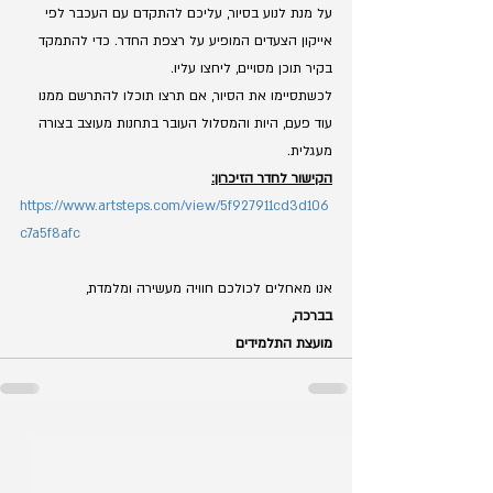
על מנת לנוע בסיור, עליכם להתקדם עם העכבר לפי 
אייקון הצעדים המופיע על רצפת החדר. כדי להתמקד 
בקיר תוכן מסויים, ליחצו עליו.
לכשתסיימו את הסיור, אם תרצו תוכלו להתרשם ממנו 
עוד פעם, היות והמסלול העובר בתחנות מעוצב בצורה 
מעגלית. 
הקישור לחדר הזיכרון:
https://www.artsteps.com/view/5f927911cd3d106
c7a5f8afc
אנו מאחלים לכולכם חוויה מעשירה ומלמדת, 
בברכה, 
מועצת התלמידים 