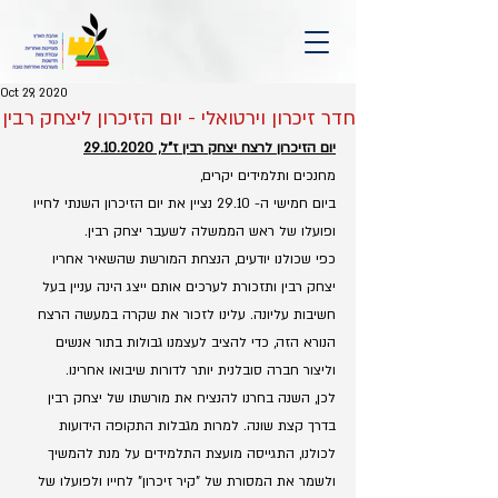
Oct 29, 2020
חדר זיכרון וירטואלי - יום הזיכרון ליצחק רבין
יום הזיכרון לרצח יצחק רבין ז"ל, 29.10.2020
מחנכים ותלמידים יקרים, 
ביום חמישי ה- 29.10 נציין את יום הזיכרון השנתי לחייו 
ופועלו של ראש הממשלה לשעבר יצחק רבין. 
כפי שכולנו יודעים, הנצחת המורשת שהשאיר אחריו 
יצחק רבין ותזכורת לערכים אותם ייצג הינה עניין בעל 
חשיבות עליונה. עלינו לזכור את שקרה במעשה הרצח 
הנורא הזה, כדי להציב לעצמנו גבולות בתור אנשים 
וליצור חברה סובלנית יותר לדורות שיבואו אחרינו. 
לכן, השנה בחרנו להנציח את מורשתו של יצחק רבין 
בדרך קצת שונה. למרות מגבלות התקופה הידועות 
לכולנו, התגייסה מועצת התלמידים על מנת להמשיך 
ולשמר את המסורת של "קיר זיכרון" לחייו ולפועלו של 