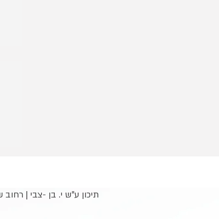
מ
תיכון ע"ש י. בן -צבי | רחוב שלמה המלך 31, קריית אונו | טלפון : 425