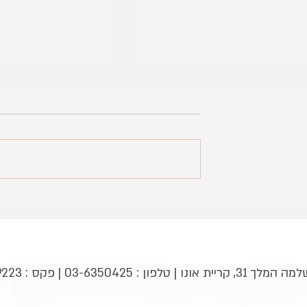
גמת הנדסת תוכנה – תיכון בן צבי
כיתה י״ב
03-6350 | פקס : 03-5349223 |