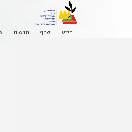
מידע
שחף
חדשות
שכ