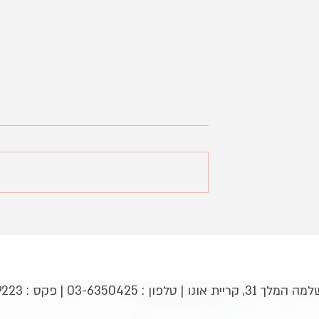
גאווה מקומית במחנה הקיץ של
בוגרי ובוגרות מכינו
הצופים
אנחנ
03-6350 | פקס : 03-5349223 |