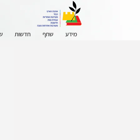
מידע
שחף
חדשות
שכ