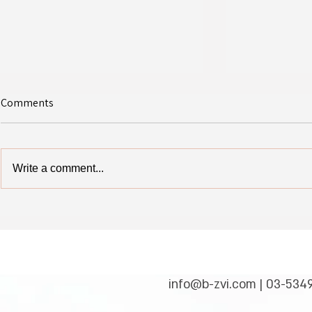
Comments
Write a comment...
ת ושנות שירות-
מדליית ארד באולימפיאדת
ו צריכים אתכם
המתמטיקה הבינ"ל
info@b-zvi.com