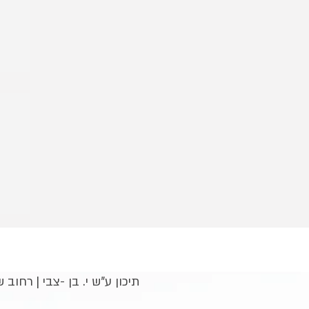
תיכון ע"ש י. בן -צבי | רחוב שלמה המלך 31, קריית אונו | טלפון : 425